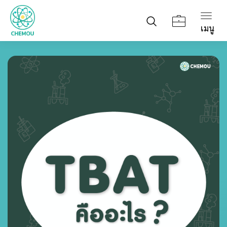
Togg
เมนู
navig