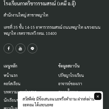
โรงเรียนกวดวิชาวรรณสรณ์ (เคมี อ.อุ๊)
สำนักงานใหญ่ สาขาพญาไท
เลขที่ 35 ชั้น 14-15 อาคารวรรณสรณ์ ถนนพญาไท แขวงถนน
พญาไท เขตราชเทวี กทม. 10400
เมนูหลัก
ข้อมูลสถาบัน
หน้าแรก
ปรัชญาโรงเรียน
คอร์สเรียน
อาจารย์ของเรา
บทความและข่าวสาร
สาขาทั้งหมด
×
สวัสดีค่ะ มีข้อเสนอแนะหรือคำถาม ฝากส่งผ่าน
นักเรียนของเรา
แนะนำติชม
อะตอม ได้เลยนะคะ
สถาบันของเรา
สนใจทำงานกับเรา